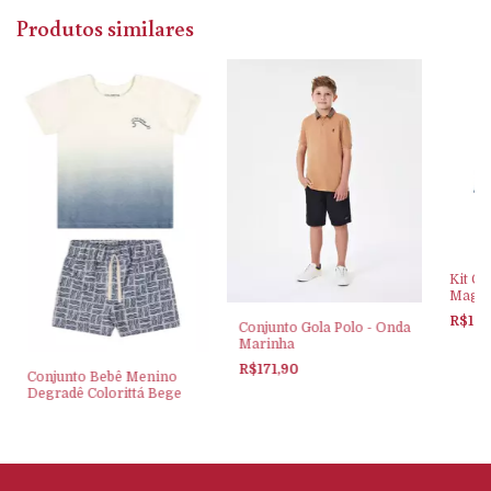
Produtos similares
Kit Ca
Maga 
R$159
Conjunto Gola Polo - Onda
Marinha
R$171,90
Conjunto Bebê Menino
Degradê Colorittá Bege