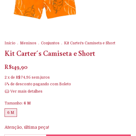
Início
.
Meninos
.
Conjuntos
.
Kit Carter´s Camiseta e Short
Kit Carter´s Camiseta e Short
R$149,90
2
x de
R$74,95
sem juros
5% de desconto
pagando com Boleto
Ver mais detalhes
Tamanho:
6 M
6 M
Atenção, última peça!