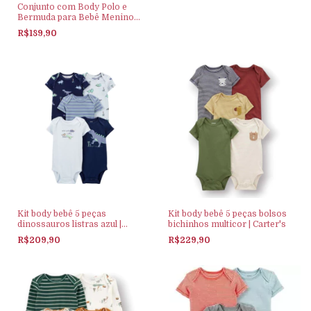
Conjunto com Body Polo e
Bermuda para Bebê Menino
(Verde) Up Baby
R$189,90
Kit body bebê 5 peças
Kit body bebê 5 peças bolsos
dinossauros listras azul |
bichinhos multicor | Carter's
Carter's
R$209,90
R$229,90