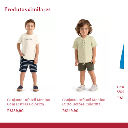
Produtos similares
Conju
Onda 
R$196
Conjunto Infantil Menino
Conjunto Infantil Menino
Com Listras Colorittá
Curto Botões Colorittá
Branco
Verde
R$139,90
R$149,90