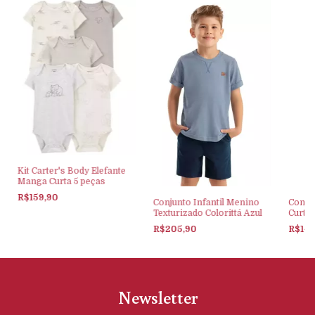
Kit Carter's Body Elefante
Manga Curta 5 peças
R$159,90
Conjunto Infantil Menino
Conjun
Texturizado Colorittá Azul
Curto 
Verde
R$205,90
R$149
Newsletter