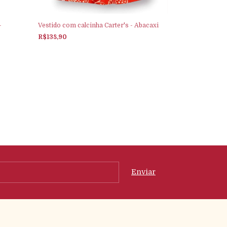
-
Vestido com calcinha Carter's - Abacaxi
R$138,90
Conjunto Vesti
Tricoline Vich
R$154,90