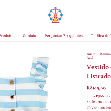
Produtos
Contato
Perguntas Frequentes
Política de
Início
.
Menina
Azul
Vestido 
Listrado
R$199,90
3
x de
R$66,63
s
5% de desconto
Ver mais det