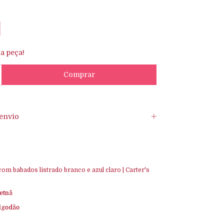
a peça!
envio
 com babados listrado branco e azul claro | Carter's
etnã
lgodão