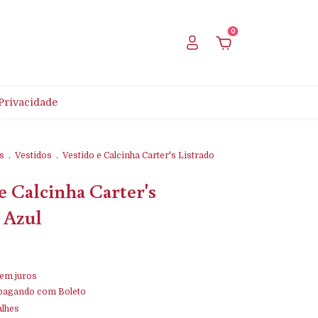
0
 Privacidade
s
.
Vestidos
.
Vestido e Calcinha Carter's Listrado
e Calcinha Carter's
 Azul
em juros
pagando com Boleto
alhes