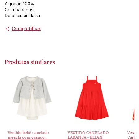
Algodão 100%
Com babados
Detalhes em laise
Compartilhar
Produtos similares
Vestido bebê canelado
VESTIDO CANELADO
Vesti
mescla com casaco
LARANJA - ELIAN
Carter