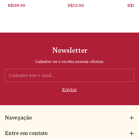
multicor | Carter's
R$189,90
R$52,90
R$138
Newsletter
Cadastre-se e receba nossas ofertas.
Navegação
Entre em contato