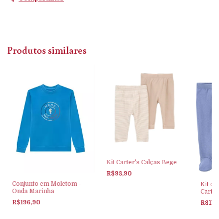
Produtos similares
Kit Carter's Calças Bege
R$98,90
Conjunto em Moletom -
Kit de
Onda Marinha
Carter
R$196,90
R$119