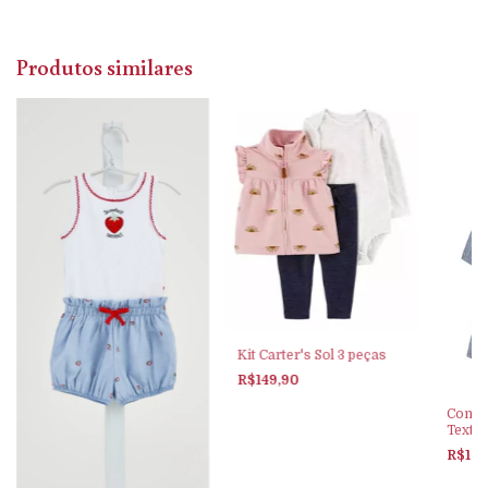
Produtos similares
Kit Carter's Sol 3 peças
R$149,90
Conjun
Textur
Colori
R$154